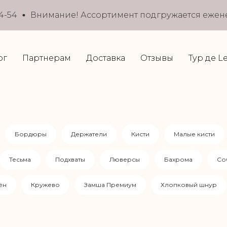
-54
Внимание! Ассортимент подгружается еженеде
ог
Партнерам
Доставка
Отзывы
Тур де L
Бордюры
Держатели
Кисти
Малые кисти
Тесьма
Подхваты
Люверсы
Бахрома
Со
ён
Кружево
Замша Премиум
Хлопковый шнур