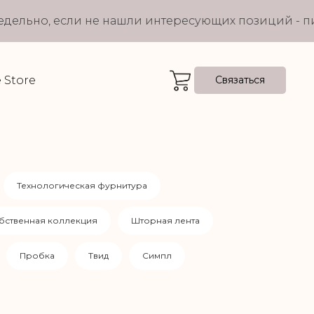
льно, если не нашли интересующих позиций - пиши
e Store
Связаться
Технологическая фурнитура
бственная коллекция
Шторная лента
Пробка
Твид
Симпл