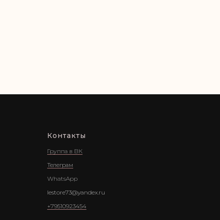
Контакты
Группа в ВК
Телеграм
WhatsApp
lestore73@yandex.ru
+79510923454