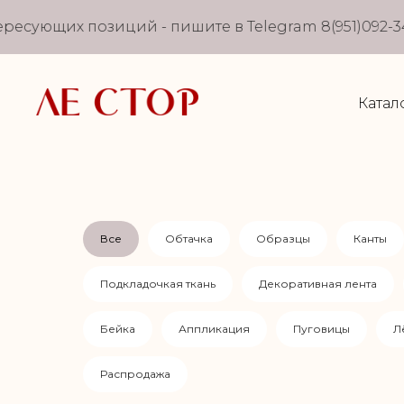
есующих позиций - пишите в Telegram 8(951)092-34
Катал
Все
Обтачка
Образцы
Канты
Подкладочкая ткань
Декоративная лента
Бейка
Аппликация
Пуговицы
Л
Распродажа