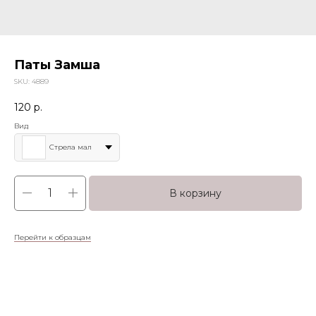
Паты Замша
SKU:
4889
120
р.
Вид
Стрела мал
В корзину
Перейти к образцам