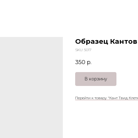
Образец Кантов
SKU:
5017
350
р.
В корзину
Перейти к товару "Кант Твид Клет