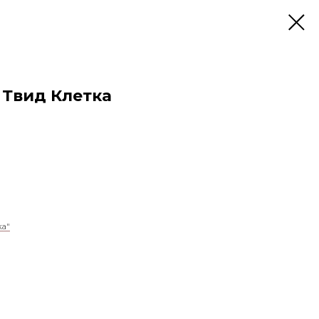
 Твид Клетка
ка"