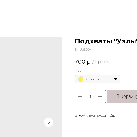
Подхваты "Узлы
SKU:
5294
700
р.
/
1 pack
Цвет
Золотой
В корзин
В комплект входит 2шт