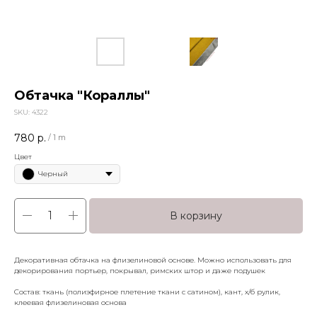
Обтачка "Кораллы"
SKU:
4322
780
р.
/
1 m
Цвет
Черный
В корзину
Декоративная обтачка на флизелиновой основе. Можно использовать для
декорирования портьер, покрывал, римских штор и даже подушек
Состав: ткань (полиэфирное плетение ткани с сатином), кант, х/б рулик,
клеевая флизелиновая основа