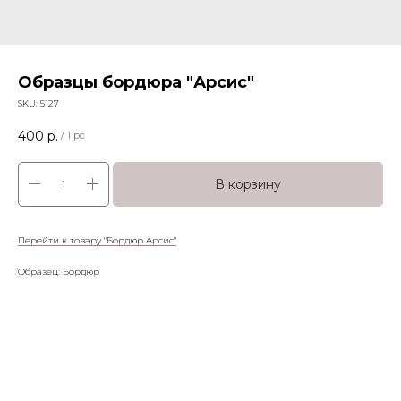
Образцы бордюра "Арсис"
SKU:
5127
400
р.
/
1 pc
В корзину
Перейти к товару "Бордюр Арсис"
Образец: Бордюр