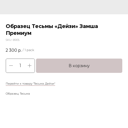
Образец Тесьмы «Дейзи» Замша
Премиум
SKU:
8905
2 300
р.
/
1 pack
В корзину
Перейти к товару "Тесьма Дейзи"
Образец: Тесьма