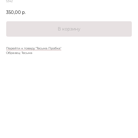
5342
350,00
р.
В корзину
Перейти к товару "Тесьма Пробка"
Образец: Тесьма