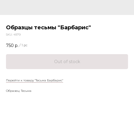
Образцы тесьмы "Барбарис"
SKU:
4979
750
р.
/
1 pc
Out of stock
Перейти к товару "Тесьма Барбарис"
Образец: Тесьма