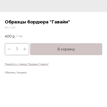
Образцы бордюра "Гавайи"
SKU:
5133
400
р.
/
1 pc
В корзину
Перейти к товару "Бордюр Гавайи"
Образец: Бордюр