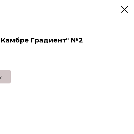
"Камбре Градиент" №2
у