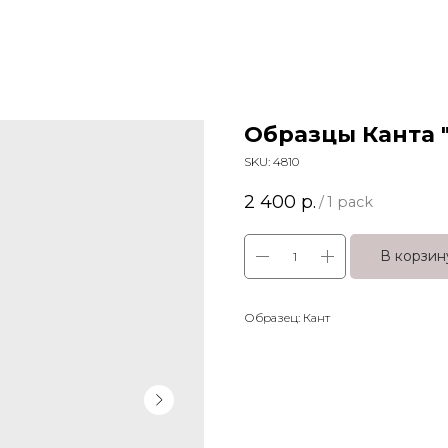
Образцы Канта 
SKU:
4810
2 400
р.
/
1 pack
В корзин
Образец: Кант