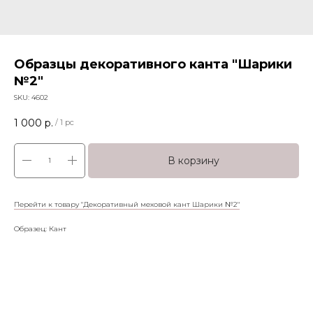
Образцы декоративного канта "Шарики
№2"
SKU:
4602
1 000
р.
/
1 pc
В корзину
Перейти к товару "Декоративный меховой кант Шарики №2"
Образец: Кант