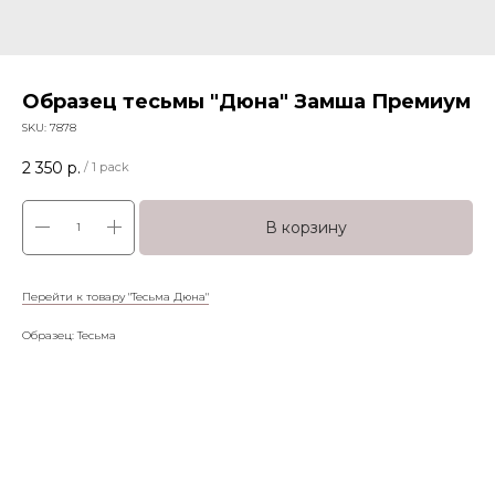
Образец тесьмы "Дюна" Замша Премиум
SKU:
7878
2 350
р.
/
1 pack
В корзину
Перейти к товару "Тесьма Дюна"
Образец: Тесьма