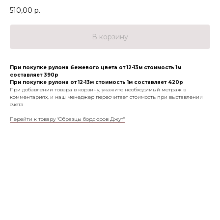
510,00
р.
В корзину
При покупке рулона бежевого цвета от 12-13м стоимость 1м
составляет 390р
При покупке рулона от 12-13м стоимость 1м составляет 420р
При добавлении товара в корзину, укажите необходимый метраж в
комментариях, и наш менеджер пересчитает стоимость при выставлении
счета
Перейти к товару "Образцы бордюров Джут"