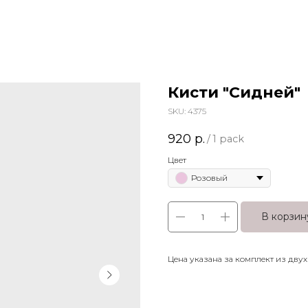
Кисти "Сидней"
SKU:
4375
920
р.
/
1 pack
Цвет
Розовый
В корзин
Цена указана за комплект из дву