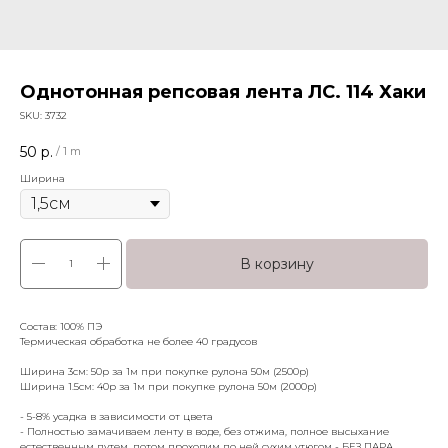
Однотонная репсовая лента ЛС. 114 Хаки
SKU:
3732
50
р.
/
1 m
Ширина
В корзину
Cостав: 100% ПЭ
Термическая обработка не более 40 градусов
Ширина 3см: 50р за 1м при покупке рулона 50м (2500р)
Ширина 1.5см: 40р за 1м при покупке рулона 50м (2000р)
- 5-8% усадка в зависимости от цвета
- Полностью замачиваем ленту в воде, без отжима, полное высыхание
естественным путем, потом проходим по ней сухим утюгом - БЕЗ ПАРА