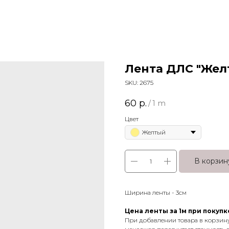
Лента ДЛС "Жел
SKU:
2675
60
р.
/
1 m
Цвет
Желтый
В корзин
Ширина ленты - 3см
Цена ленты за 1м при покупке
При добавлении товара в корзин