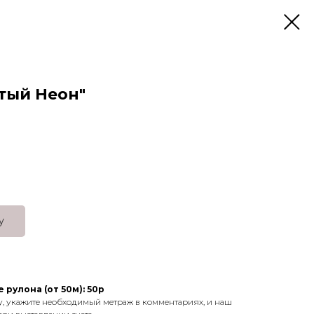
тый Неон"
у
 рулона (от 50м): 50р
у, укажите необходимый метраж в комментариях, и наш