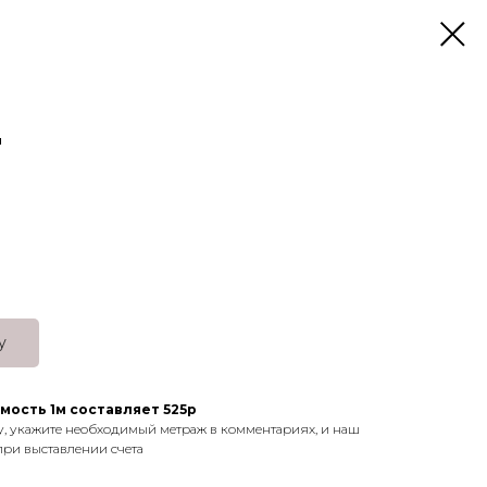
"
у
мость 1м составляет 525р
у, укажите необходимый метраж в комментариях, и наш
при выставлении счета