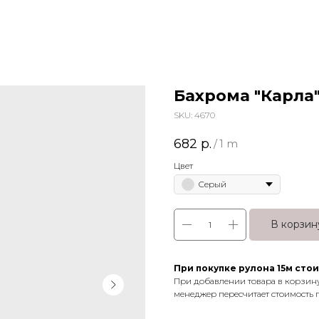
Бахрома "Карла
SKU:
4670
682
р.
/
1 m
Цвет
Серый
В корзин
При покупке рулона 15м стои
При добавлении товара в корзин
менеджер пересчитает стоимость 